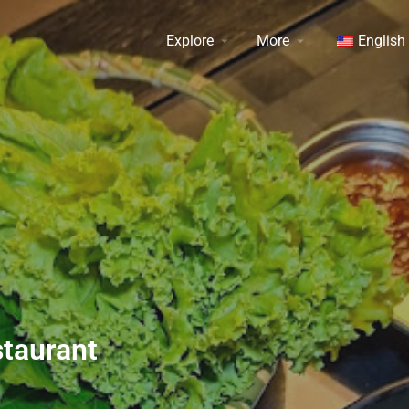
Explore
More
English
taurant