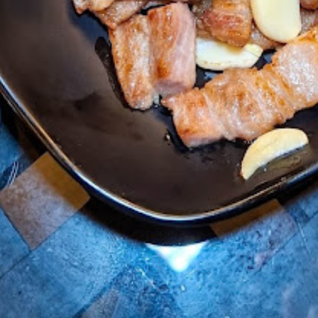
Location
แขวงคลองจั่น, เขตบางกะปิ, ก