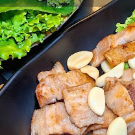
eviews
Events
Jobs
0
0
0
ions
Leave a review
Call now
Bookm
Closed
วันหยุด ดีทุกอย่าง ทั้งอาหา
รถสะดวก ร้านเรียบง่าย
Gallery