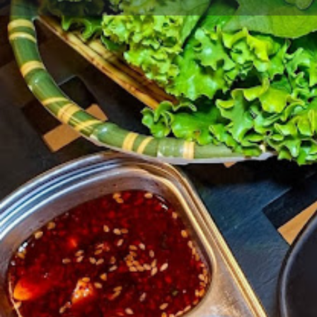
Profile
R
Claim listing
Get direct
Description
ร้านอาหารเกาหลีอร่อย และดี เปิดทุกวันแล้ว ไม่มี
รมบริการ ดีมากจริงๆ บริการดี อาหารดี มีที่จอด
Features
Parking Available