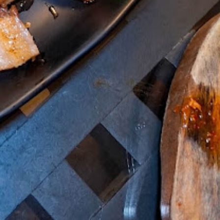
+
−
Leaflet
|
©
OpenStreetMap
contributors
รุงเทพมหานคร, ประเทศไทย
Get Directions