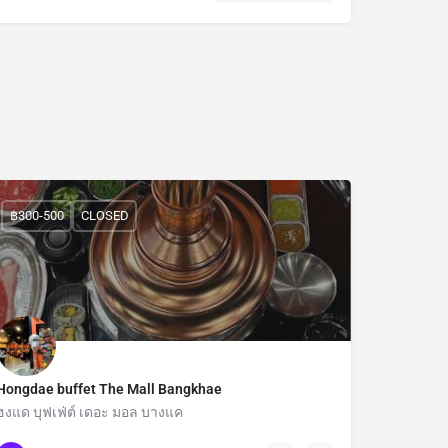
฿300-500
CLOSED
Hongdae buffet The Mall Bangkhae
ฮงแด บุฟเฟ่ต์ เดอะ มอล บางแค
Bangkok