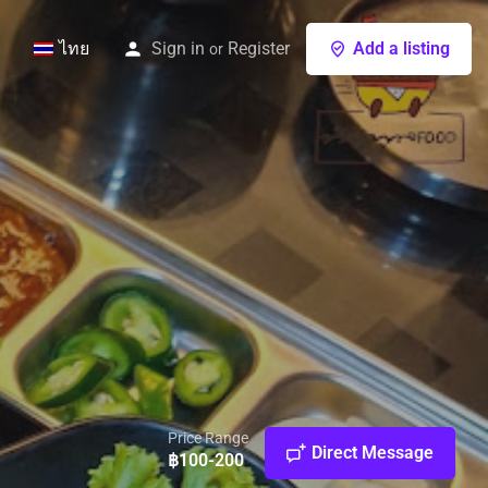
ไทย
Sign in
Register
Add a listing
or
Price Range
Direct Message
฿100-200