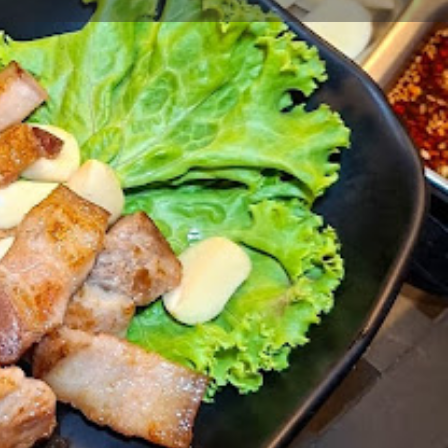
Properties
0
ark
Share
Report
Open hours today:
11:00 - 21:30