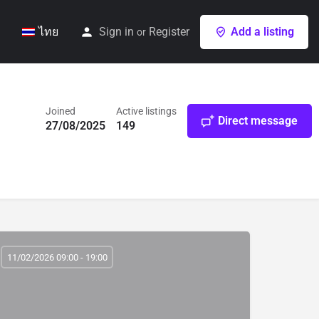
ไทย
Sign in
Register
Add a listing
or
Joined
Active listings
Direct message
27/08/2025
149
11/02/2026 09:00 - 19:00