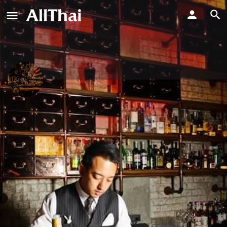
Rabbit hole
แรทบิท โฮว์
Direct Message
Profile
Reviews
Events
Jobs
0
0
0
Claim listing
Get directions
Leave a re