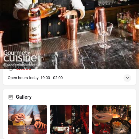
Description
หน้าร้านเป็นผนังและประตูไม้ ไม่มีป้ายชื่อร้าน (ตามสไตล์
speakeasy ที่อาศัยการบอกต่อ) แต่เปิดเข้าไปนี่อย่างหรูเลย
เป็นบาร์เครื่องดื่มที่มี signature cocktails หลายชนิด เหล้า
และเบียร์พร้อม
Closed
Open hours today:
19:00 - 02:00
Gallery