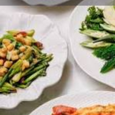
Profile
R
Claim listing
Get direct
Description
ขวัญทิพย์ โดยเชฟป้อม – อาหารไทยชาววังแท้ ใ
Category
Restaurants