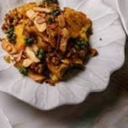
+
−
Leaflet
|
©
OpenStreetMap
contributors
ทพมหานคร, 10400, ประเทศไทย
Get Directions