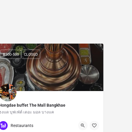
฿300-500
CLOSED
Hongdae buffet The Mall Bangkhae
ฮงแด บุฟเฟ่ต์ เดอะ มอล บางแค
Bangkok
Restaurants