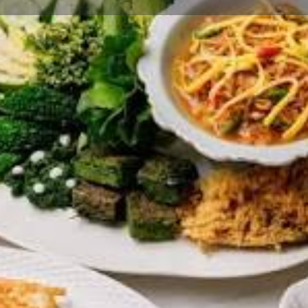
eviews
Events
Jobs
0
0
0
ions
Leave a review
Call now
Bookm
Social Networks
Facebook
นบ้านทรงไทยย่านอารีย์
Features
Parking Available