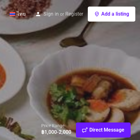
ไทย
Sign in
Register
Add a listing
or
Price Range
Direct Message
฿1,000-2,000