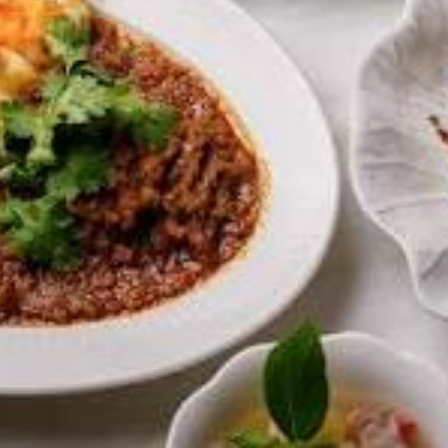
Location
แขวงพญาไท, เขตพญาไท, กรุงเ