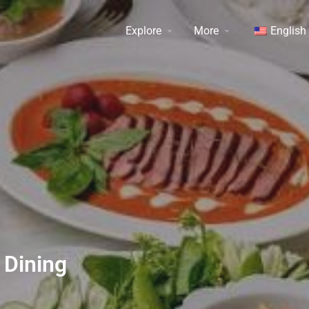
Explore
More
English
 Dining