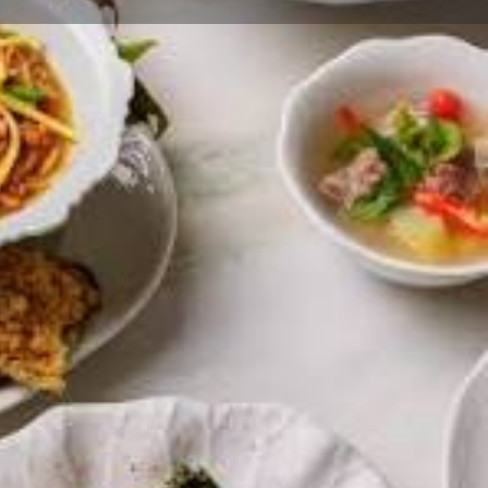
Properties
0
ark
Share
Report