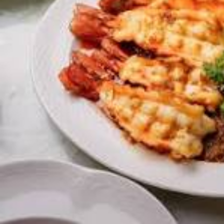
Region
Bangkok
User
manager3