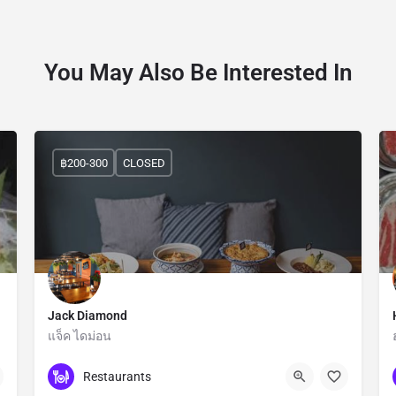
You May Also Be Interested In
฿200-300
CLOSED
Jack Diamond
แจ็ค ไดม่อน
Bangkok
Restaurants