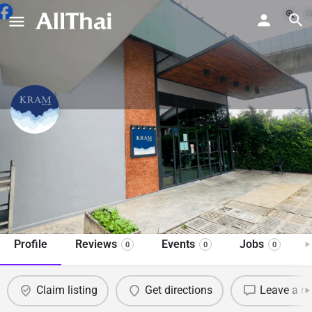
KRAM BAR@BKK
คราม บาร์ แอท บีเคเค
Direct Message
Profile
Reviews
Events
Jobs
0
0
0
Claim listing
Get directions
Leave a re