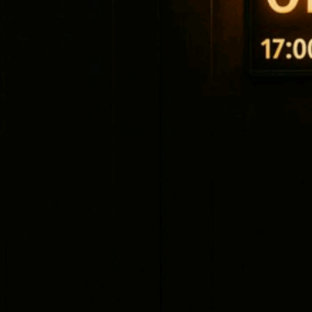
Category
ng
Restaurants
Region
+
Bangkok
−
User
manager3
let
|
©
OpenStreetMap
contributors