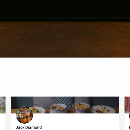
 10700,
Get Directions
You May Also Be Interested In
฿200-300
OPEN
Jack Diamond