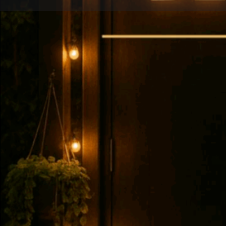
Profile
R
Claim listing
Get direct
Description
อาหารอร่อย ราคาไม่แพง มีดนตรีสดทุกวัน
เปิดให้บริการทุกวันเวลา 18.00น.
**ร้านอยู่ ปากซอย รุ่งประชา (ซอยทางเข้า รพ เจ
เซ็นทรัลปิ่นเกล้ามา 400 เมตร**
Features