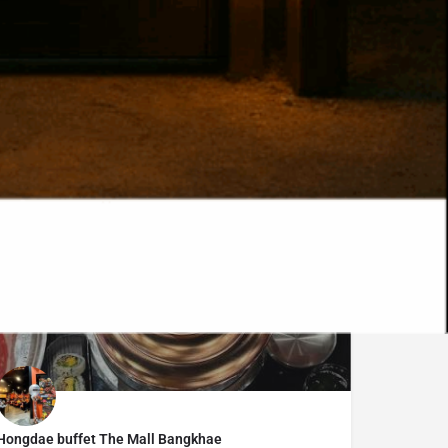
฿300-500
OPEN
Hongdae buffet The Mall Bangkhae