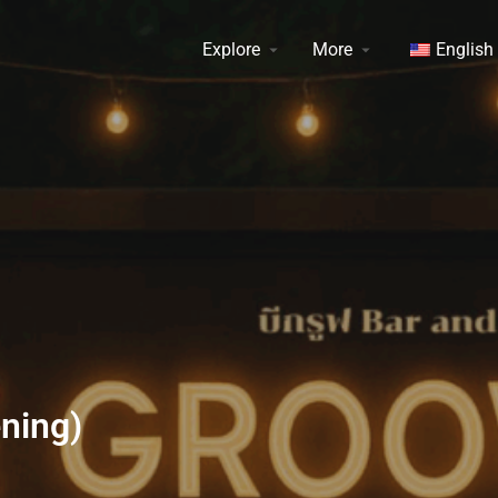
Explore
More
English
ning)