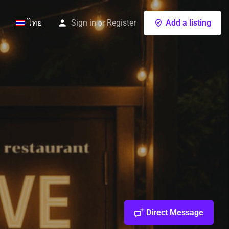
ไทย
Sign in
Register
Add a listing
or
Direct Message