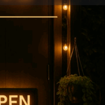
Properties
0
ark
Share
Report
Open hours today:
18:00 - 02:00