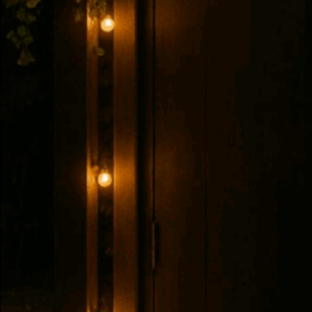
Live Music
Outdoor Seati
Location
Leaf