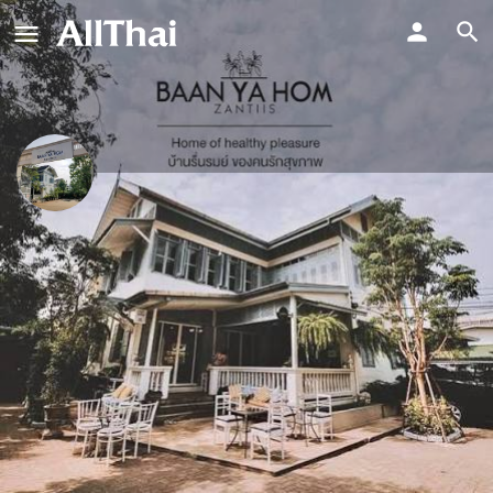
Baan ya hom zantiis
บ้านยาหอม ซานทิส
Price Range
Direct Message
฿500-1,000
Profile
Reviews
Events
Jobs
0
0
0
Claim listing
Get directions
Leave a re