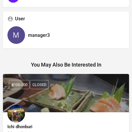
User
manager3
You May Also Be Interested In
฿100-200
CLOSED
Ichi dhonburi