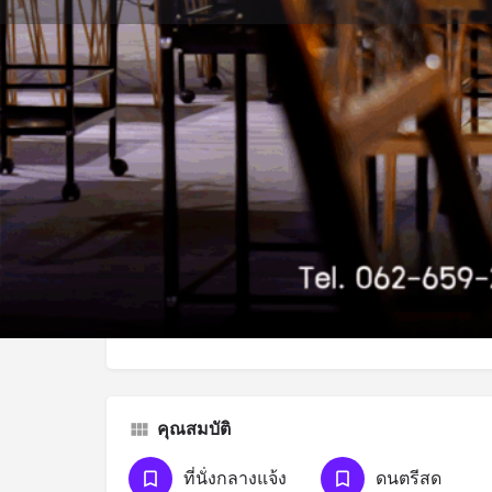
ประวัติโดยย่อ
การอ้างสิทธิ์รายการ
รับเส้น
คำอธิบาย
🍷ติดเทรน Rooftop Bar บาร์บรรยากาศสุดชิลบน
พร้อมดนตรีสดบรรยากาศดีๆ ให้ดื่มด่ำ⭐️✨
คุณสมบัติ
ที่นั่งกลางแจ้ง
ดนตรีสด