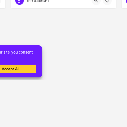
บาร์และคลับ
© AllThai