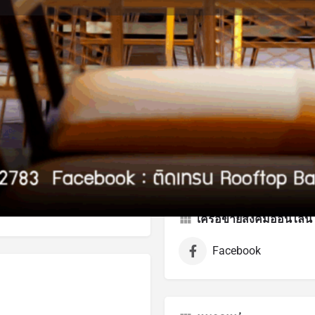
บทวิจารณ์
กิจกรรม
งาน
0
0
0
ทาง
ฝากความคิดเห็น
โทรเลยตอนนี้
บุ
Closes in a few minute
ดาดฟ้า ย่านจรัญสนิทวงศ์
เครือข่ายสังคมออนไลน์
Facebook