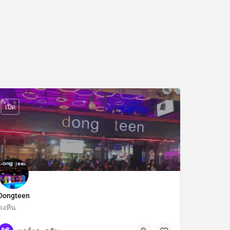
เปิด
Dongteen
ดงทีน
กรุงเทพมหานคร