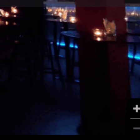
คุณสมบัติ
0
๊กมาร์ก
แบ่งปัน
รายงาน
ดนตรีสด
+