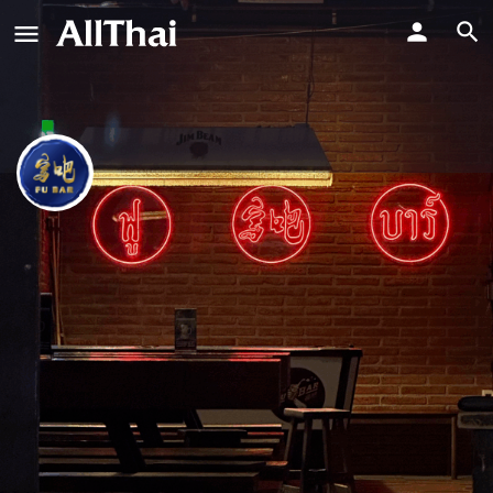
Fu Bar
ฟู บาร์
ข้อความโดยตรง
ประวัติโดยย่อ
บทวิจารณ์
กิจกรรม
งาน
0
0
การอ้างสิทธิ์รายการ
รับเส้นทาง
ฝากคว