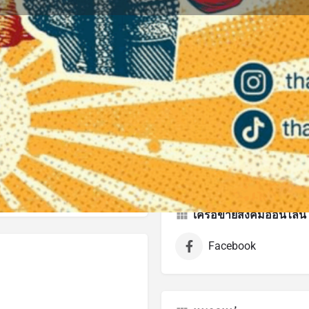
บทวิจารณ์
กิจกรรม
งาน
0
0
0
ทาง
ฝากความคิดเห็น
โทรเลยตอนนี้
บุ
Opens in 10 minutes
เครือข่ายสังคมออนไลน์
Facebook