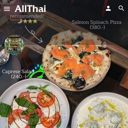
Olive Kitchen - Khaosan
โอลีฟ คิทเช่น ข้าวสาร
ช่วงราคา
ข้อความโดยตรง
฿300-500
ประวัติโดยย่อ
บทวิจารณ์
กิจกรรม
งาน
0
0
การอ้างสิทธิ์รายการ
รับเส้นทาง
ฝากคว