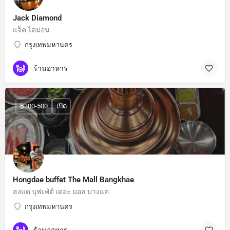
Jack Diamond
แจ็ค ไดม่อน
กรุงเทพมหานคร
ร้านอาหาร
฿300-500
เปิด
Hongdae buffet The Mall Bangkhae
ฮงแด บุฟเฟ่ต์ เดอะ มอล บางแค
กรุงเทพมหานคร