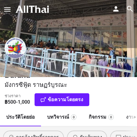
Mungkorn Seafood Buffet Rat
Burana
มังกรซีฟู้ด ราษฏร์บูรณะ
ช่วงราคา
ข้อความโดยตรง
฿500-1,000
ประวัติโดยย่อ
บทวิจารณ์
กิจกรรม
งาน
0
0