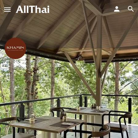
Khamin Restaurant Phuket
ร้านอาหารขมิ้นภูเก็ต
ช่วงราคา
ข้อความโดยตรง
฿500-1,000
ประวัติโดยย่อ
บทวิจารณ์
กิจกรรม
งาน
0
0
การอ้างสิทธิ์รายการ
รับเส้นทาง
ฝากคว