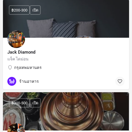
฿200-300
เปิด
Jack Diamond
แจ็ค ไดม่อน
กรุงเทพมหานคร
ร้านอาหาร
฿300-500
เปิด