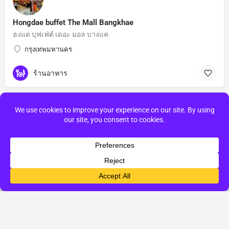
Hongdae buffet The Mall Bangkhae
ฮงแด บุฟเฟ่ต์ เดอะ มอล บางแค
กรุงเทพมหานคร
ร้านอาหาร