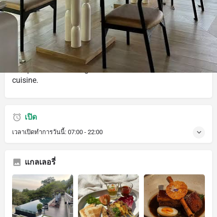
คำอธิบาย
Join us in the forest canopy for a relaxed dining
experience at our all-day restaurant. With nature
surrounding you, the mood is tranquil and calm as you
sample the delicious global and local flavour of our
cuisine.
เปิด
เวลาเปิดทำการวันนี้:
07:00 - 22:00
แกลเลอรี่