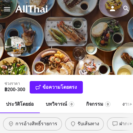
Chim Chim bangkok
ชิม ชิม แบงค็อก
ช่วงราคา
ข้อความโดยตรง
฿200-300
ประวัติโดยย่อ
บทวิจารณ์
กิจกรรม
งาน
0
0
การอ้างสิทธิ์รายการ
รับเส้นทาง
ฝากคว