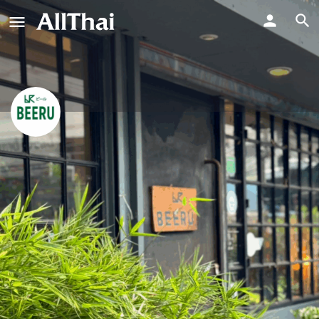
Beeru Bar&Bistro
เบียร์ บาร์ แอนด์ บิสโทร
ข้อความโดยตรง
ประวัติโดยย่อ
บทวิจารณ์
กิจกรรม
งาน
0
0
การอ้างสิทธิ์รายการ
รับเส้นทาง
ฝากคว