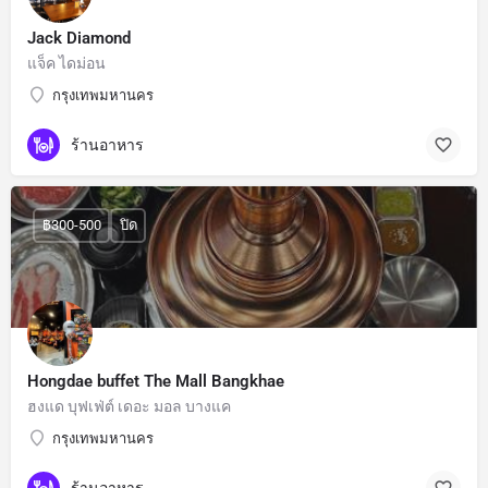
Jack Diamond
แจ็ค ไดม่อน
กรุงเทพมหานคร
ร้านอาหาร
฿300-500
ปิด
Hongdae buffet The Mall Bangkhae
ฮงแด บุฟเฟ่ต์ เดอะ มอล บางแค
กรุงเทพมหานคร