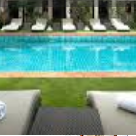
บทวิจารณ์
กิจกรรม
งาน
0
0
0
ทาง
ฝากความคิดเห็น
โทรเลยตอนนี้
ว็
รายงาน
เปิด
บูรณ์แบบสำหรับการพักผ่อน
องเชียงใหม่
แกลเลอรี่