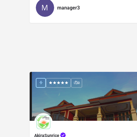
manager3
เปิด
AkiraSunrice