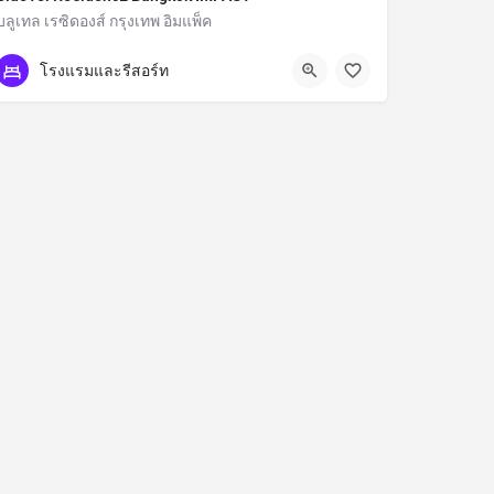
บลูเทล เรซิดองส์ กรุงเทพ อิมแพ็ค
กรุงเทพมหานคร
โรงแรมและรีสอร์ท