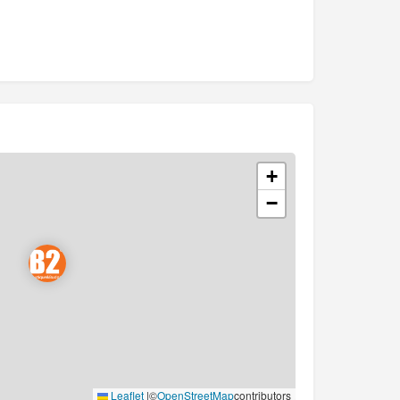
+
−
Leaflet
|
©
OpenStreetMap
contributors