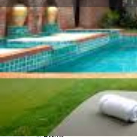
ประวัติโดยย่อ
การอ้างสิทธิ์รายการ
รับเส้น
คำอธิบาย
เป็นโรงแรมบูติกและโรงแรมราคาประหยัดที่สม
พร้อมทิวทัศน์อันตระการตาของดอยสุเทพและเมื
คุณสมบัติ