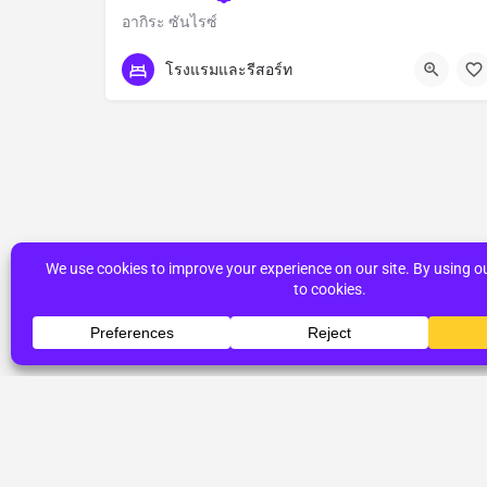
อากิระ ซันไรซ์
เทศบาลนครพระนครศรีอยุธยา
โรงแรมและรีสอร์ท