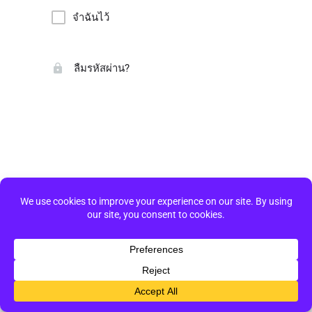
จำฉันไว้
ลืมรหัสผ่าน?